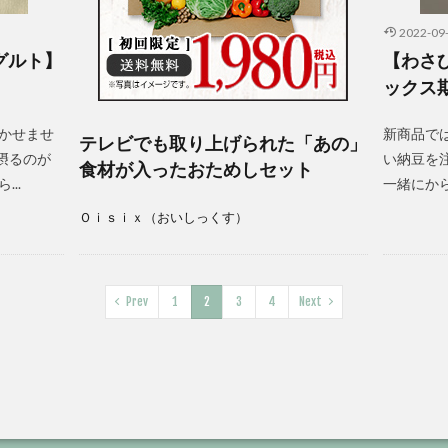
2022-09
グルト】
【わさ
ックス
かせませ
新商品で
テレビでも取り上げられた「あの」
 摂るのが
い納豆を
食材が入ったおためしセット
..
一緒にから
Ｏｉｓｉｘ（おいしっくす）
Prev
1
2
3
4
Next