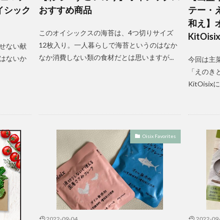
イシック
おすすめ商品
テー・
和え】
このオイシックスの海苔は、4つ切りサイズ
KitOisi
12枚入り。一人暮らしで海苔というのはなか
せない献
なか消費しない類の食材だとは思いますが...
はないか
今回は主
「えのき
KitOisix
Oisix Favorites
2022-09-04
2022-09