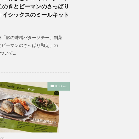
えのきとピーマンのさっぱり
オイシックスのミールキット
x
菜「豚の味噌バターソテー」副菜
とピーマンのさっぱり和え」の
について...
KitOisix
-04