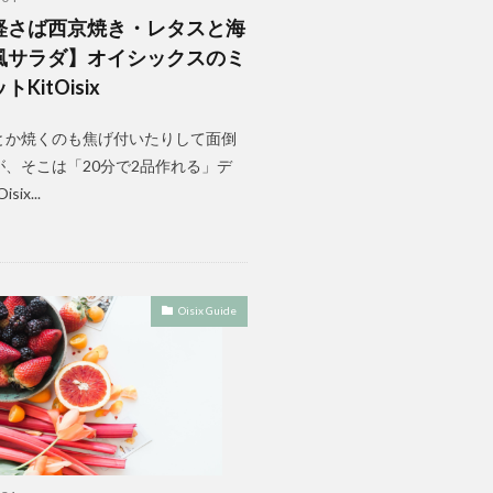
軽さば西京焼き・レタスと海
風サラダ】オイシックスのミ
KitOisix
とか焼くのも焦げ付いたりして面倒
が、そこは「20分で2品作れる」デ
six...
Oisix Guide