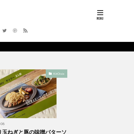
KitOisix
-08
り玉ねぎと豚の味噌バターソ