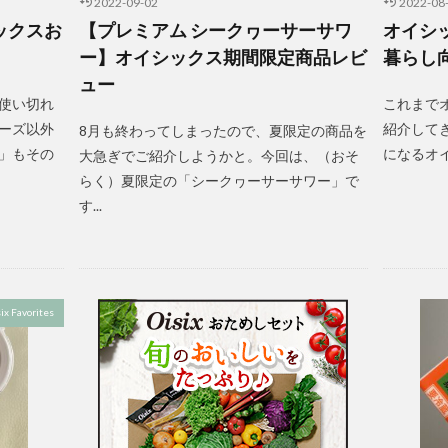
2022-09-02
2022-08
ックスお
【プレミアム シークヮーサーサワ
オイシ
ー】オイシックス期間限定商品レビ
暮らし
ュー
使い切れ
これまで
ーズ以外
紹介して
8月も終わってしまったので、夏限定の商品を
」もその
になるオイ
大急ぎでご紹介しようかと。今回は、（おそ
らく）夏限定の「シークヮーサーサワー」で
す...
ix Favorites