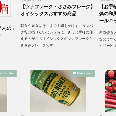
【ツナフレーク・ささみフレーク】
【お手
オイシックスおすすめ商品
藻の和
ールキット
朝食や昼食はそこまで手間をかけずにタンパ
「あの」
ク質は摂りたいという時に、さっと手軽に使
西京焼き
ト
えるのがこのオイシックスのツナフレークと
なのです
ささみフレークです...
イリーKitOi
ix Favorites
Oisix Review