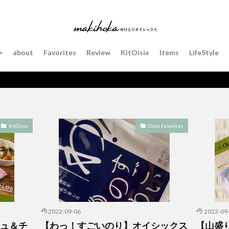
>
about
Favorites
Review
KitOisix
Items
LifeStyle
KitOisix
Oisix Favorites
2022-09-06
2022-09
シュ＆チ
【わっ！すごいのり】オイシックス
【山盛